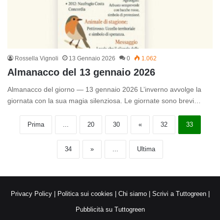
Rossella Vignoli
13 Gennaio 2026
0
1.062
Almanacco del 13 gennaio 2026
Almanacco del giorno — 13 gennaio 2026 L’inverno avvolge la
giornata con la sua magia silenziosa. Le giornate sono brevi…
Prima
...
20
30
«
32
33
34
»
...
Ultima
Privacy Policy
|
Politica sui cookies
|
Chi siamo
|
Scrivi a Tuttogreen
|
Pubblicità su Tuttogreen