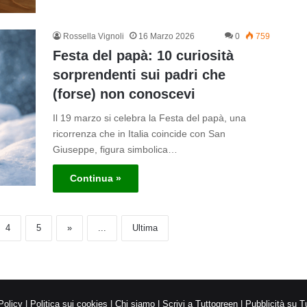
Rossella Vignoli
16 Marzo 2026
0
759
Festa del papà: 10 curiosità
sorprendenti sui padri che
(forse) non conoscevi
Il 19 marzo si celebra la Festa del papà, una
ricorrenza che in Italia coincide con San
Giuseppe, figura simbolica…
Continua »
4
5
»
...
Ultima
Policy
|
Politica sui cookies
|
Chi siamo
|
Scrivi a Tuttogreen
|
Pubblicità su T