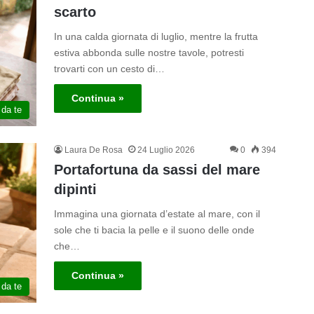
scarto
In una calda giornata di luglio, mentre la frutta
estiva abbonda sulle nostre tavole, potresti
trovarti con un cesto di…
Continua »
 da te
Laura De Rosa
24 Luglio 2026
0
394
Portafortuna da sassi del mare
dipinti
Immagina una giornata d’estate al mare, con il
sole che ti bacia la pelle e il suono delle onde
che…
Continua »
 da te