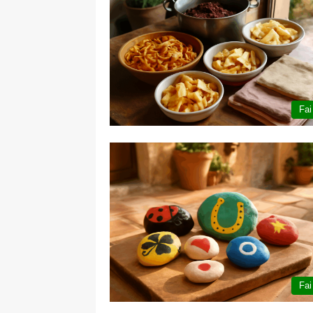
Fai
Fai