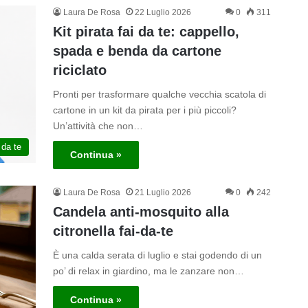
Laura De Rosa
22 Luglio 2026
0
311
Kit pirata fai da te: cappello,
spada e benda da cartone
riciclato
Pronti per trasformare qualche vecchia scatola di
cartone in un kit da pirata per i più piccoli?
Un’attività che non…
 da te
Continua »
Laura De Rosa
21 Luglio 2026
0
242
Candela anti-mosquito alla
citronella fai-da-te
È una calda serata di luglio e stai godendo di un
po’ di relax in giardino, ma le zanzare non…
Continua »