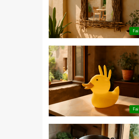
Fai
Fai