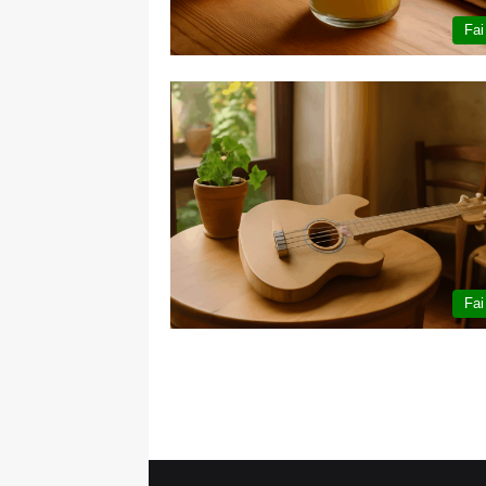
Fai
Fai