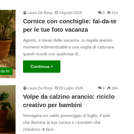
Laura De Rosa
3 Agosto 2026
0
314
Cornice con conchiglie: fai-da-te
per le tue foto vacanza
Agosto, il mese delle vacanze, ci regala spesso
momenti indimenticabili e una voglia di catturare
questi ricordi con qualcosa di…
Continua »
 da te
Laura De Rosa
30 Luglio 2026
0
364
Volpe da calzino arancio: riciclo
creativo per bambini
Immagina un caldo pomeriggio di luglio, il sole
che illumina la tua cucina e i bambini che
chiedono di fare…