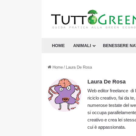
HOME
ANIMALI
BENESSERE N
Home
/
Laura De Rosa
Laura De Rosa
Web editor freelance di l
riciclo creativo, fai da t
numerose testate del w
si occupa parallelamente d
creativo e crea lei stessa o
cui è appassionata.