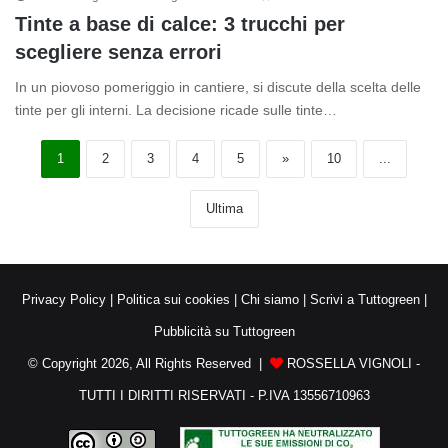
Tinte a base di calce: 3 trucchi per
scegliere senza errori
In un piovoso pomeriggio in cantiere, si discute della scelta delle
tinte per gli interni. La decisione ricade sulle tinte…
1
2
3
4
5
»
10
...
Ultima
Privacy Policy
|
Politica sui cookies
|
Chi siamo
|
Scrivi a Tuttogreen
|
Pubblicità su Tuttogreen
© Copyright 2026, All Rights Reserved |
ROSSELLA VIGNOLI -
TUTTI I DIRITTI RISERVATI - P.IVA 13556710963