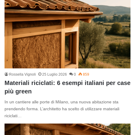
Rossella Vignoli
25 Luglio 2026
0
859
Materiali riciclati: 6 esempi italiani per case
più green
In un cantiere alle porte di Milano, una nuova abitazione sta
prendendo forma. L’architetto ha scelto di utilizzare materiali
riciclati…