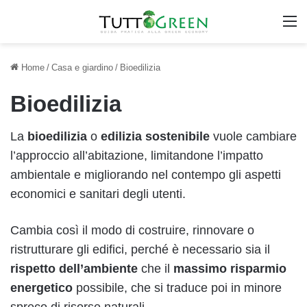
M
Home
/
Casa e giardino
/
Bioedilizia
Bioedilizia
La
bioedilizia
o
edilizia sostenibile
vuole cambiare
l’approccio all’abitazione, limitandone l’impatto
ambientale e migliorando nel contempo gli aspetti
economici e sanitari degli utenti.
Cambia così il modo di costruire, rinnovare o
ristrutturare gli edifici, perché è necessario sia il
rispetto dell’ambiente
che il
massimo risparmio
energetico
possibile, che si traduce poi in minore
spreco di risorse naturali.