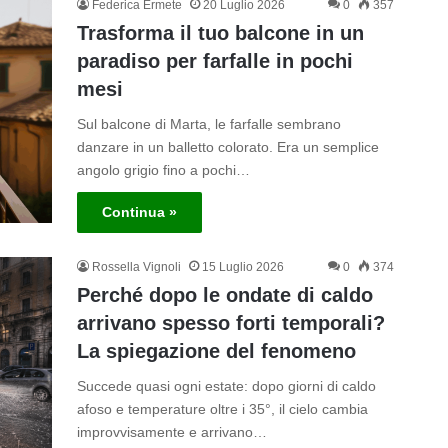
Federica Ermete
20 Luglio 2026
0
357
Trasforma il tuo balcone in un
paradiso per farfalle in pochi
mesi
Sul balcone di Marta, le farfalle sembrano
danzare in un balletto colorato. Era un semplice
angolo grigio fino a pochi…
Continua »
Rossella Vignoli
15 Luglio 2026
0
374
Perché dopo le ondate di caldo
arrivano spesso forti temporali?
La spiegazione del fenomeno
Succede quasi ogni estate: dopo giorni di caldo
afoso e temperature oltre i 35°, il cielo cambia
improvvisamente e arrivano…