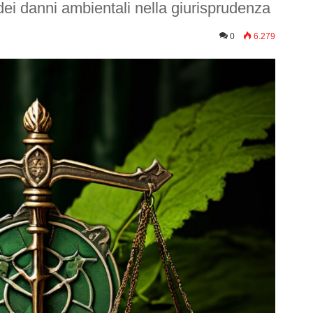
ei danni ambientali nella giurisprudenza
0
6.279