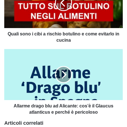
a
rischio
botulino
e
come
evitarlo
Quali sono i cibi a rischio botulino e come evitarlo in
in
cucina
cucina
Allarme
drago
blu
ad
Alicante:
cos’è
il
Glaucus
atlanticus
e
Allarme drago blu ad Alicante: cos’è il Glaucus
perché
atlanticus e perché è pericoloso
è
Articoli correlati
pericoloso