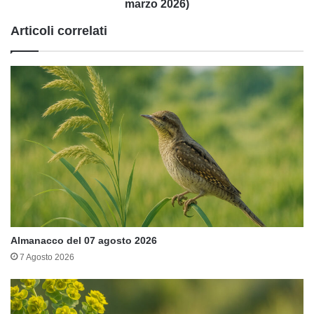
trovare
marzo 2026)
la
Articoli correlati
vibrazione
naturale!
(01
marzo
2026)
Almanacco del 07 agosto 2026
7 Agosto 2026