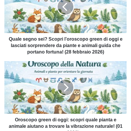
Scopri
l’oroscopo
green
di
oggi
e
lasciati
Quale segno sei? Scopri l’oroscopo green di oggi e
sorprendere
lasciati sorprendere da piante e animali guida che
da
portano fortuna! (28 febbraio 2026)
piante
e
Oroscopo
animali
green
guida
di
che
oggi:
portano
scopri
fortuna!
quale
(28
pianta
febbraio
e
2026)
animale
aiutano
Oroscopo green di oggi: scopri quale pianta e
a
animale aiutano a trovare la vibrazione naturale! (01