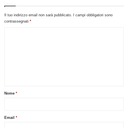
Il tuo indirizzo email non sarà pubblicato.
I campi obbligatori sono
contrassegnati
*
C
o
m
m
e
n
t
o
Nome
*
*
Email
*