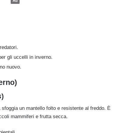
redatori.
r gli uccelli in inverno.
nno nuovo.
erno)
s
)
 sfoggia un mantello folto e resistente al freddo. È
iccoli mammiferi e frutta secca.
ientali.