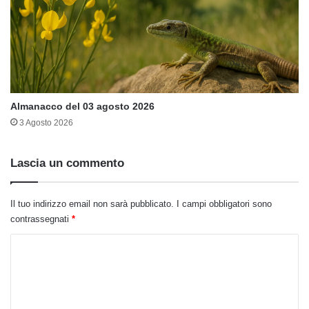
Almanacco del 03 agosto 2026
3 Agosto 2026
Lascia un commento
Il tuo indirizzo email non sarà pubblicato.
I campi obbligatori sono
contrassegnati
*
C
o
m
m