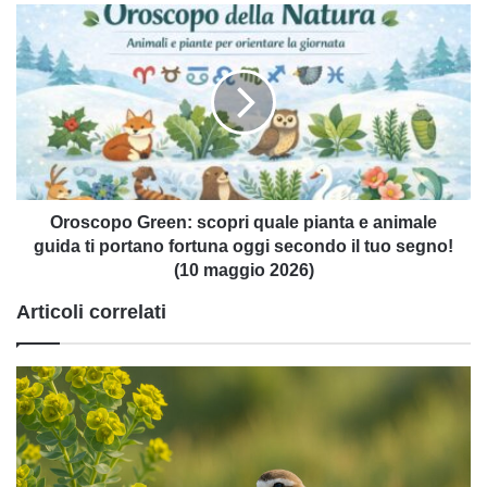
la
Oroscopo
tua
Green:
fortuna!
scopri
(09
quale
maggio
pianta
2026)
e
animale
guida
ti
portano
Oroscopo Green: scopri quale pianta e animale
fortuna
guida ti portano fortuna oggi secondo il tuo segno!
oggi
(10 maggio 2026)
secondo
Articoli correlati
il
tuo
segno!
(10
maggio
2026)