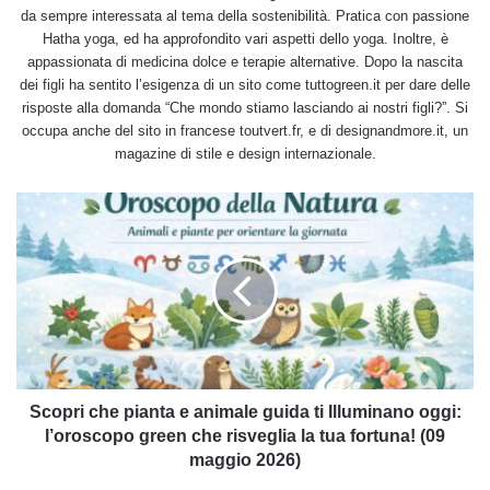
da sempre interessata al tema della sostenibilità. Pratica con passione
Hatha yoga, ed ha approfondito vari aspetti dello yoga. Inoltre, è
appassionata di medicina dolce e terapie alternative. Dopo la nascita
dei figli ha sentito l’esigenza di un sito come tuttogreen.it per dare delle
risposte alla domanda “Che mondo stiamo lasciando ai nostri figli?”. Si
occupa anche del sito in francese toutvert.fr, e di designandmore.it, un
magazine di stile e design internazionale.
Scopri
che
pianta
e
animale
guida
ti
Illuminano
oggi:
l’oroscopo
Scopri che pianta e animale guida ti Illuminano oggi:
green
l’oroscopo green che risveglia la tua fortuna! (09
che
maggio 2026)
risveglia