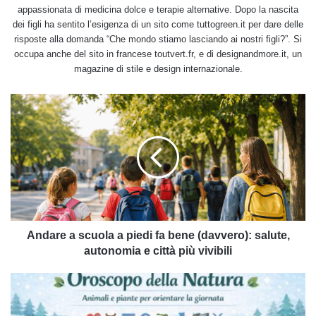
appassionata di medicina dolce e terapie alternative. Dopo la nascita
dei figli ha sentito l’esigenza di un sito come tuttogreen.it per dare delle
risposte alla domanda “Che mondo stiamo lasciando ai nostri figli?”. Si
occupa anche del sito in francese toutvert.fr, e di designandmore.it, un
magazine di stile e design internazionale.
Andare
a
scuola
a
piedi
fa
bene
(davvero):
salute,
autonomia
Andare a scuola a piedi fa bene (davvero): salute,
e
autonomia e città più vivibili
città
più
Qual
vivibili
è
il