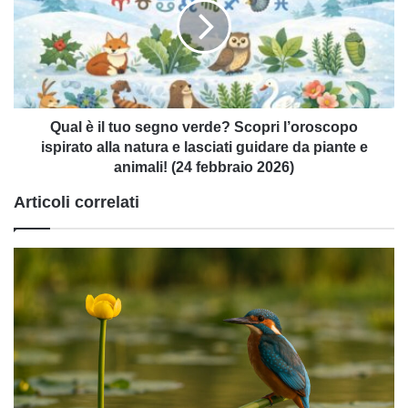
tuo
segno
verde?
Scopri
l’oroscopo
ispirato
alla
Qual è il tuo segno verde? Scopri l’oroscopo
natura
ispirato alla natura e lasciati guidare da piante e
e
animali! (24 febbraio 2026)
lasciati
Articoli correlati
guidare
da
piante
e
animali!
(24
febbraio
2026)