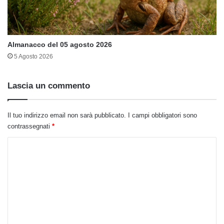
Almanacco del 05 agosto 2026
5 Agosto 2026
Lascia un commento
Il tuo indirizzo email non sarà pubblicato.
I campi obbligatori sono
contrassegnati
*
C
o
m
m
e
n