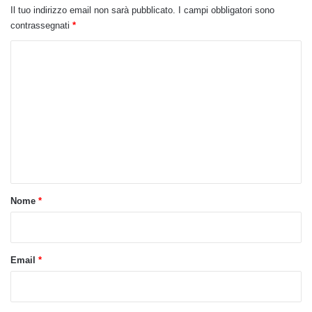
Il tuo indirizzo email non sarà pubblicato.
I campi obbligatori sono
contrassegnati
*
C
o
m
m
e
n
t
o
Nome
*
*
Email
*