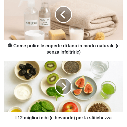
pulire
le
coperte
di
lana
in
modo
naturale
🧶 Come pulire le coperte di lana in modo naturale (e
(e
senza infeltrirle)
senza
infeltrirle)
I
12
migliori
cibi
(e
bevande)
per
la
stitichezza
I 12 migliori cibi (e bevande) per la stitichezza