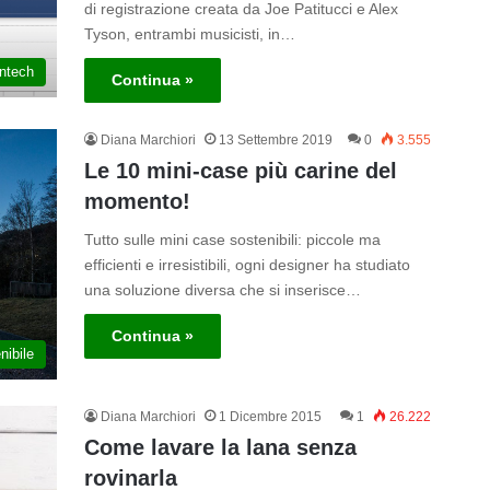
di registrazione creata da Joe Patitucci e Alex
Tyson, entrambi musicisti, in…
ntech
Continua »
Diana Marchiori
13 Settembre 2019
0
3.555
Le 10 mini-case più carine del
momento!
Tutto sulle mini case sostenibili: piccole ma
efficienti e irresistibili, ogni designer ha studiato
una soluzione diversa che si inserisce…
Continua »
nibile
Diana Marchiori
1 Dicembre 2015
1
26.222
Come lavare la lana senza
rovinarla