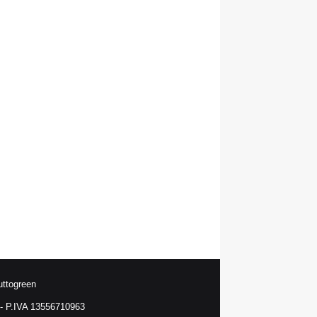
uttogreen
 P.IVA 13556710963