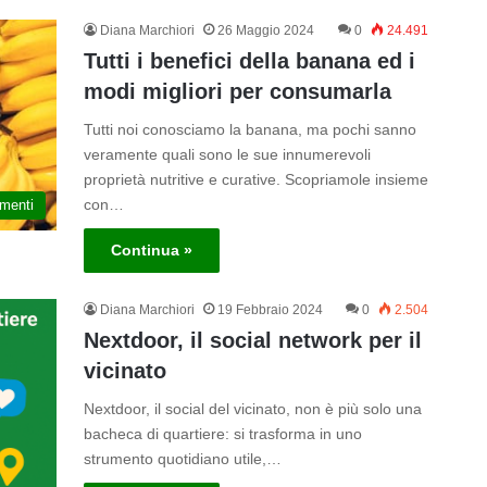
Diana Marchiori
26 Maggio 2024
0
24.491
Tutti i benefici della banana ed i
modi migliori per consumarla
Tutti noi conosciamo la banana, ma pochi sanno
veramente quali sono le sue innumerevoli
proprietà nutritive e curative. Scopriamole insieme
con…
imenti
Continua »
Diana Marchiori
19 Febbraio 2024
0
2.504
Nextdoor, il social network per il
vicinato
Nextdoor, il social del vicinato, non è più solo una
bacheca di quartiere: si trasforma in uno
strumento quotidiano utile,…