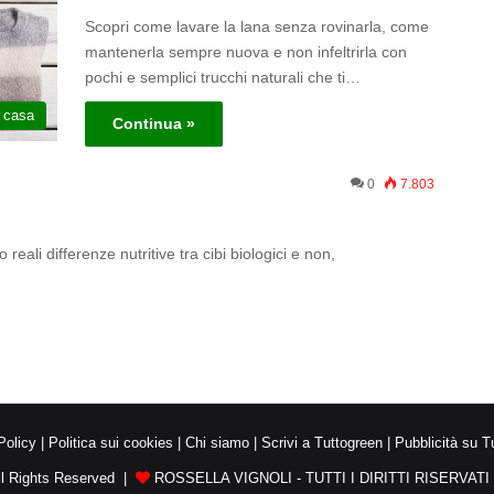
Scopri come lavare la lana senza rovinarla, come
mantenerla sempre nuova e non infeltrirla con
pochi e semplici trucchi naturali che ti…
a casa
Continua »
0
7.803
 reali differenze nutritive tra cibi biologici e non,
Policy
|
Politica sui cookies
|
Chi siamo
|
Scrivi a Tuttogreen
|
Pubblicità su T
ll Rights Reserved |
ROSSELLA VIGNOLI - TUTTI I DIRITTI RISERVATI -