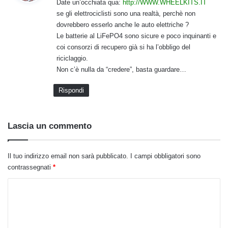
Date un’occhiata qua:
http://WWW.WHEELKITS.IT
e
se gli elettrociclisti sono una realtà, perchè non
t
dovrebbero esserlo anche le auto elettriche ?
t
Le batterie al LiFePO4 sono sicure e poco inquinanti e
o
coi consorzi di recupero già si ha l’obbligo del
:
riciclaggio.
Non c’è nulla da “credere”, basta guardare…
Rispondi
Lascia un commento
Il tuo indirizzo email non sarà pubblicato.
I campi obbligatori sono
contrassegnati
*
C
o
m