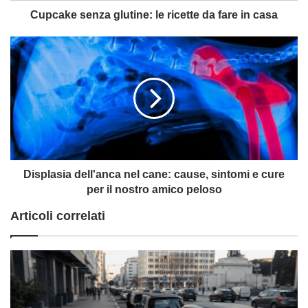
Cupcake senza glutine: le ricette da fare in casa
Displasia
dell'anca
nel
cane:
cause,
sintomi
e
cure
per
il
Displasia dell'anca nel cane: cause, sintomi e cure
nostro
per il nostro amico peloso
amico
Articoli correlati
peloso