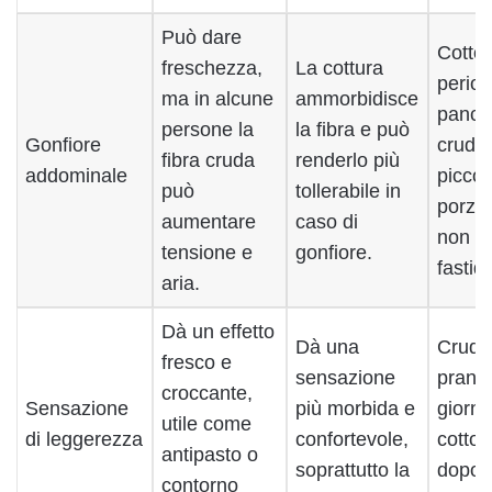
Può dare
Cotto 
freschezza,
La cottura
period
ma in alcune
ammorbidisce
pancia
persone la
la fibra e può
Gonfiore
crudo 
fibra cruda
renderlo più
addominale
piccol
può
tollerabile in
porzio
aumentare
caso di
non c
tensione e
gonfiore.
fastidi
aria.
Dà un effetto
Dà una
Crudo
fresco e
sensazione
pranzo
croccante,
Sensazione
più morbida e
giorna
utile come
di leggerezza
confortevole,
cotto 
antipasto o
soprattutto la
dopo p
contorno