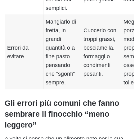
semplici.
Mangiarlo di
Megli
fretta, in
Cuocerlo con
porzio
grandi
troppi grassi,
moder
Errori da
quantità o a
besciamella,
prepar
evitare
fine pasto
formaggi o
sempli
pensando
condimenti
osser
che “sgonfi”
pesanti.
propri
sempre.
toller
Gli errori più comuni che fanno
sembrare il finocchio “meno
leggero”
A volte si pensa che un alimento noto per la sua