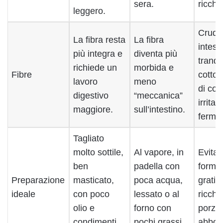
sera.
ricchi.
leggero.
Crudo
La fibra resta
La fibra
intest
più integra e
diventa più
tranqui
richiede un
morbida e
Fibre
cotto 
lavoro
meno
di col
digestivo
“meccanica”
irritab
maggiore.
sull’intestino.
ferme
Tagliato
molto sottile,
Al vapore, in
Evita 
ben
padella con
forma
Preparazione
masticato,
poca acqua,
gratin
ideale
con poco
lessato o al
ricche
olio e
forno con
porzio
condimenti
pochi grassi.
abbon