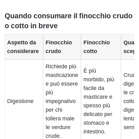
Quando consumare il finocchio crudo
o cotto in breve
Aspetto da
Finocchio
Finocchio
Quan
considerare
crudo
cotto
scegl
Richiede più
È più
masticazione
Crudo
morbido, più
e può essere
digeri
facile da
più
le crud
masticare e
Digestione
impegnativo
cotto 
spesso più
per chi
digest
delicato per
tollera male
lenta 
stomaco e
le verdure
sensib
intestino.
crude.