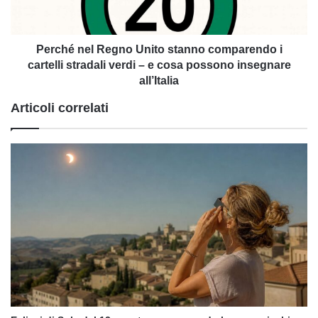
i
cartelli
stradali
verdi
Perché nel Regno Unito stanno comparendo i
–
cartelli stradali verdi – e cosa possono insegnare
e
all’Italia
cosa
Articoli correlati
possono
insegnare
all’Italia