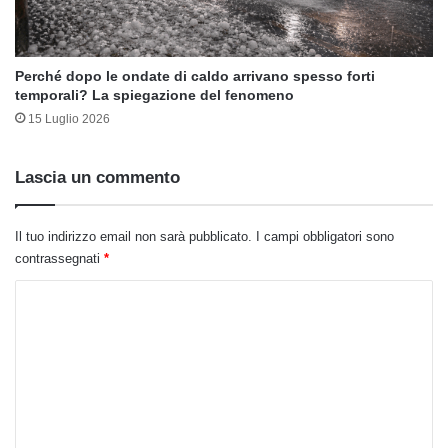
Perché dopo le ondate di caldo arrivano spesso forti
temporali? La spiegazione del fenomeno
15 Luglio 2026
Lascia un commento
Il tuo indirizzo email non sarà pubblicato.
I campi obbligatori sono
contrassegnati
*
C
o
m
m
e
n