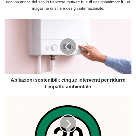
occupa anche del sito in francese toutvert.fr, e di designandmore.it, un
magazine di stile e design internazionale.
Abitazioni
sostenibili:
cinque
interventi
per
ridurre
l’impatto
ambientale
Abitazioni sostenibili: cinque interventi per ridurre
l’impatto ambientale
Perché
nel
Regno
Unito
stanno
comparendo