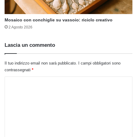
Mosaico con conchiglie su vassoio: riciclo creativo
2 Agosto 2026
Lascia un commento
Il tuo indirizzo email non sarà pubblicato.
I campi obbligatori sono
contrassegnati
*
C
o
m
m
e
n
t