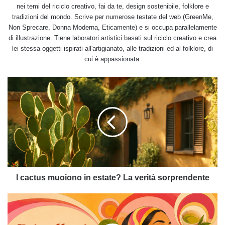
nei temi del riciclo creativo, fai da te, design sostenibile, folklore e
tradizioni del mondo. Scrive per numerose testate del web (GreenMe,
Non Sprecare, Donna Moderna, Eticamente) e si occupa parallelamente
di illustrazione. Tiene laboratori artistici basati sul riciclo creativo e crea
lei stessa oggetti ispirati all'artigianato, alle tradizioni ed al folklore, di
cui è appassionata.
I
cactus
muoiono
in
estate?
La
verità
sorprendente
I cactus muoiono in estate? La verità sorprendente
Décolleté
più
tonico