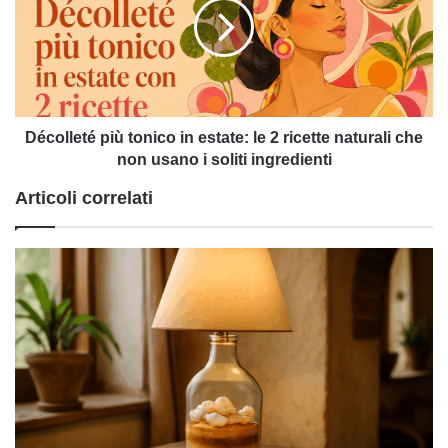
in
estate:
le
2
ricette
naturali
che
Décolleté più tonico in estate: le 2 ricette naturali che
non
non usano i soliti ingredienti
usano
Articoli correlati
i
soliti
ingredienti