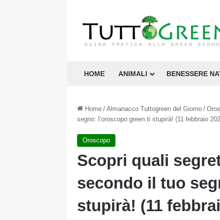
HOME
ANIMALI
BENESSERE N
Home
/
Almanacco Tuttogreen del Giorno
/
Oro
segno: l’oroscopo green ti stupirà! (11 febbraio 20
Oroscopo
Scopri quali segreti
secondo il tuo seg
stupirà! (11 febbra