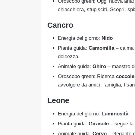
Oroscopo green: Oggi nuova aria
chiacchiera, stupisciti. Scopri, sp
Cancro
Energia del giorno:
Nido
Pianta guida:
Camomilla
– calma 
dolcezza.
Animale guida:
Ghiro
– maestro de
Oroscopo green: Ricerca
coccole
avvolgere da amici, famiglia, tisa
Leone
Energia del giorno:
Luminosità
Pianta guida:
Girasole
– segue la 
Animale guida:
Cervo
– elegante e 