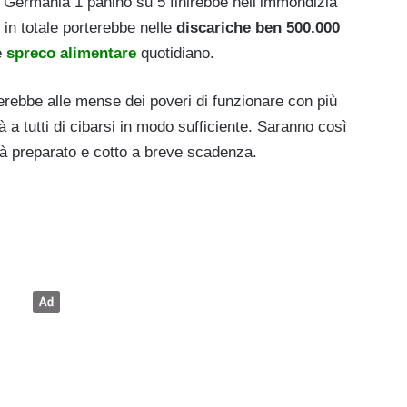
n Germania 1 panino su 5 finirebbe nell’immondizia
 in totale porterebbe nelle
discariche ben 500.000
e
spreco alimentare
quotidiano.
erebbe alle mense dei poveri di funzionare con più
tà a tutti di cibarsi in modo sufficiente. Saranno così
ià preparato e cotto a breve scadenza.