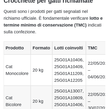
Crocchette per gatti richiamate
Questi sono i prodotti per gatti segnalati nel
richiamo ufficiale. È fondamentale verificare
lotto e
termine minimo di conservazione (TMC)
indicati
sulla confezione.
Prodotto
Formato
Lotti coinvolti
TMC
25G01A10406,
22/05/202
Cat
25G01A10409,
20 kg
–
Monocolore
25G01A11209,
04/06/202
25G01A12205
25G01A13007,
22/05/202
Cat
25G01A10809,
20 kg
–
Bicolore
25G01A10406,
30/07/202