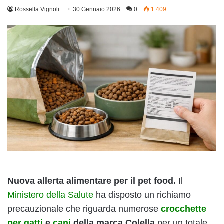
Rossella Vignoli
30 Gennaio 2026
0
1.409
Nuova allerta alimentare per il pet food.
Il
Ministero della Salute
ha disposto un richiamo
precauzionale che riguarda numerose
crocchette
per gatti
e
cani
della marca Colella
per un totale