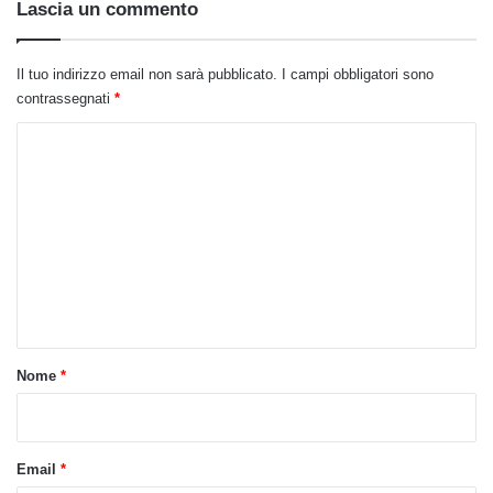
Lascia un commento
Il tuo indirizzo email non sarà pubblicato.
I campi obbligatori sono
contrassegnati
*
C
o
m
m
e
n
t
o
Nome
*
*
Email
*