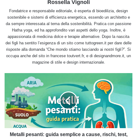
Rossella Vignoli
Fondatrice e responsabile editoriale, è esperta di bioedilizia, design
sostenibile e sistemi di efficienza energetica, essendo un architetto e
da sempre interessata al tema della sostenibilità. Pratica con passione
Hatha yoga, ed ha approfondito vari aspetti dello yoga. Inoltre, è
appassionata di medicina dolce e terapie alternative. Dopo la nascita
dei figli ha sentito l’esigenza di un sito come tuttogreen.it per dare delle
risposte alla domanda “Che mondo stiamo lasciando ai nostri figli?”. Si
occupa anche del sito in francese toutvert.fr, e di designandmore.it, un
magazine di stile e design internazionale.
Metalli
pesanti:
guida
semplice
a
cause,
rischi,
test,
leggi
e
Metalli pesanti: guida semplice a cause, rischi, test,