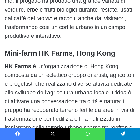
mq. Il progetto ha prodotto una grande varietà di
verdure, erbe e frutti biologici durante l’estate, usati
dal caffè del MoMA e raccolti anche dai visitatori,
trasformando così un cortile urbano in un campo
produttivo e interattivo.
Mini-farm HK Farms, Hong Kong
HK Farms
è un’organizzazione di Hong Kong
composta da un eclettico gruppo di artisti, agricoltori
e progettisti che realizzano diverse attività dedicate
allo sviluppo dell’agricoltura urbana locale. L’idea è
di attivare una conversazione tra città e natura: il
gruppo ha recuperato terreno fertile da aree in via di
trasformazione per l’edilizia e l’ha riutilizzato in
impiantare delle fattorie urbane sparse tra rooftop di
quartieri come Yau Ma Tei e Mong Kok. Oltre a
Facebook
X
WhatsApp
Telegram