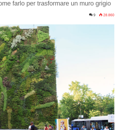
me farlo per trasformare un muro grigio
9
28.860