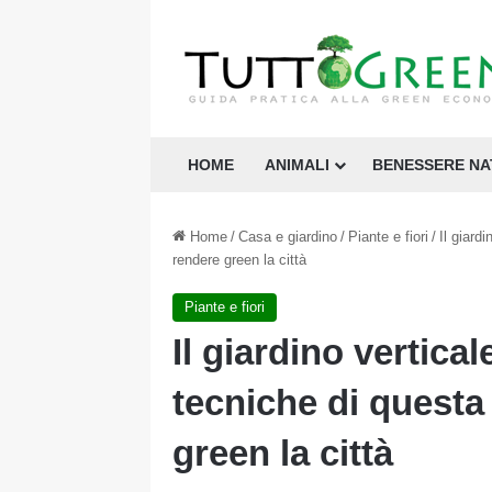
HOME
ANIMALI
BENESSERE N
Home
/
Casa e giardino
/
Piante e fiori
/
Il giard
rendere green la città
Piante e fiori
Il giardino vertical
tecniche di questa
green la città