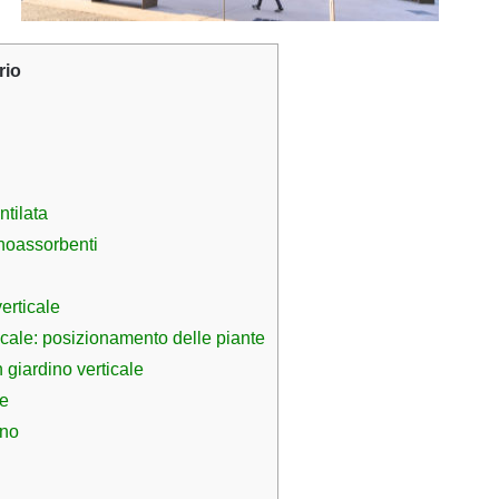
io
ntilata
onoassorbenti
verticale
icale: posizionamento delle piante
n giardino verticale
le
rno