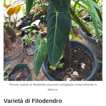
Alcune varietà di filodendro possono svilupparsi notevolmente in
altezza.
Varietà di Filodendro