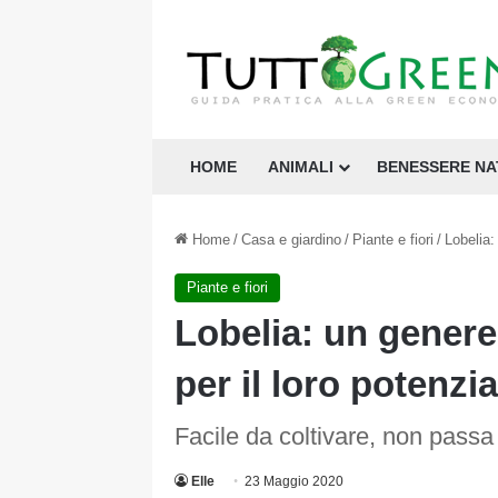
HOME
ANIMALI
BENESSERE N
Home
/
Casa e giardino
/
Piante e fiori
/
Lobelia:
Piante e fiori
Lobelia: un genere
per il loro potenzi
Facile da coltivare, non passa 
Elle
23 Maggio 2020