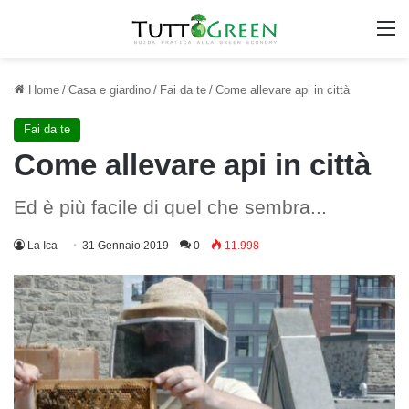
M
Home
/
Casa e giardino
/
Fai da te
/
Come allevare api in città
Fai da te
Come allevare api in città
Ed è più facile di quel che sembra...
La Ica
31 Gennaio 2019
0
11.998