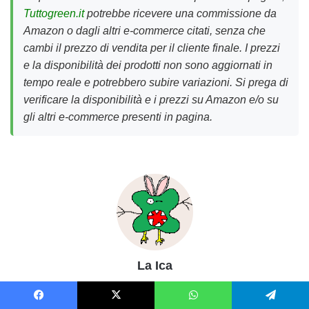
Tuttogreen.it
potrebbe ricevere una commissione da
Amazon o dagli altri e-commerce citati, senza che
cambi il prezzo di vendita per il cliente finale. I prezzi
e la disponibilità dei prodotti non sono aggiornati in
tempo reale e potrebbero subire variazioni. Si prega di
verificare la disponibilità e i prezzi su Amazon e/o su
gli altri e-commerce presenti in pagina.
La Ica
Web editor freelance per portali e siti che si occupano di viaggi,
lifestyle, moda e tecnologia. Districatrice di parole verdi per TuttoGreen
Facebook
X
WhatsApp
Telegram