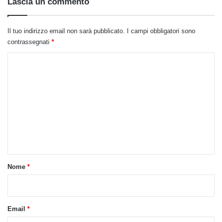
Lascia un commento
Il tuo indirizzo email non sarà pubblicato.
I campi obbligatori sono
contrassegnati
*
C
o
m
m
e
n
t
o
Nome
*
*
Email
*