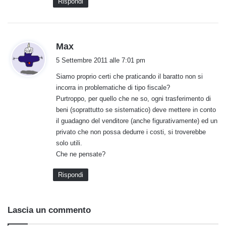
Rispondi
h
Max
a
5 Settembre 2011 alle 7:01 pm
d
Siamo proprio certi che praticando il baratto non si
e
incorra in problematiche di tipo fiscale?
t
Purtroppo, per quello che ne so, ogni trasferimento di
t
beni (soprattutto se sistematico) deve mettere in conto
o
il guadagno del venditore (anche figurativamente) ed un
:
privato che non possa dedurre i costi, si troverebbe
solo utili.
Che ne pensate?
Rispondi
Lascia un commento