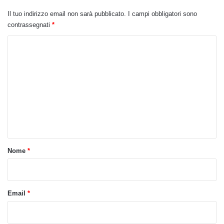
Il tuo indirizzo email non sarà pubblicato.
I campi obbligatori sono
contrassegnati
*
C
o
m
m
e
n
t
o
Nome
*
*
Email
*