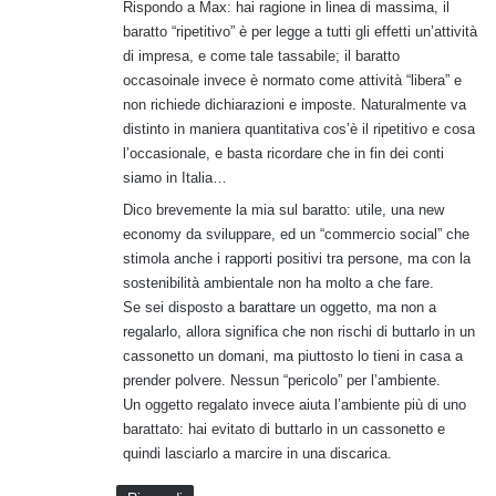
Rispondo a Max: hai ragione in linea di massima, il
t
baratto “ripetitivo” è per legge a tutti gli effetti un’attività
o
di impresa, e come tale tassabile; il baratto
:
occasoinale invece è normato come attività “libera” e
non richiede dichiarazioni e imposte. Naturalmente va
distinto in maniera quantitativa cos’è il ripetitivo e cosa
l’occasionale, e basta ricordare che in fin dei conti
siamo in Italia…
Dico brevemente la mia sul baratto: utile, una new
economy da sviluppare, ed un “commercio social” che
stimola anche i rapporti positivi tra persone, ma con la
sostenibilità ambientale non ha molto a che fare.
Se sei disposto a barattare un oggetto, ma non a
regalarlo, allora significa che non rischi di buttarlo in un
cassonetto un domani, ma piuttosto lo tieni in casa a
prender polvere. Nessun “pericolo” per l’ambiente.
Un oggetto regalato invece aiuta l’ambiente più di uno
barattato: hai evitato di buttarlo in un cassonetto e
quindi lasciarlo a marcire in una discarica.