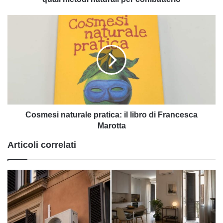
metodi
naturali
Cosmesi
per
naturale
combatterlo
pratica:
il
libro
di
Francesca
Marotta
Cosmesi naturale pratica: il libro di Francesca
Marotta
Articoli correlati