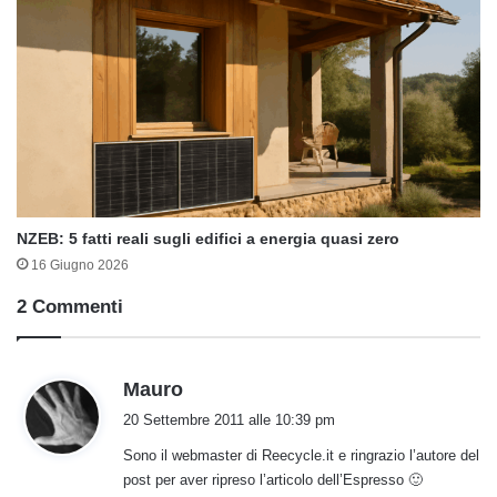
NZEB: 5 fatti reali sugli edifici a energia quasi zero
16 Giugno 2026
2 Commenti
h
Mauro
a
20 Settembre 2011 alle 10:39 pm
d
Sono il webmaster di Reecycle.it e ringrazio l’autore del
e
post per aver ripreso l’articolo dell’Espresso 🙂
t