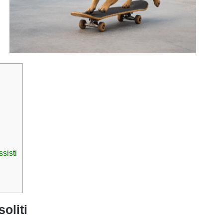
sisti
oliti