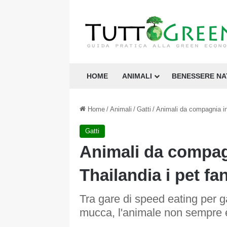
HOME
ANIMALI
BENESSERE N
Home
/
Animali
/
Gatti
/
Animali da compagnia in 
Gatti
Animali da compagn
Thailandia i pet fa
Tra gare di speed eating per gat
mucca, l'animale non sempre è 