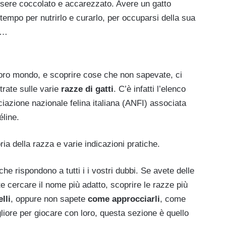
essere coccolato e accarezzato. Avere un gatto
el tempo per nutrirlo e curarlo, per occuparsi della sua
o…
 loro mondo, e scoprire cose che non sapevate, ci
trate sulle varie
razze di gatti
. C’è infatti l’elenco
iazione nazionale felina italiana (ANFI) associata
éline.
ia della razza e varie indicazioni pratiche.
 che rispondono a tutti i i vostri dubbi. Se avete delle
ete cercare il nome più adatto, scoprire le razze più
lli
, oppure non sapete
come approcciarli
, come
liore per giocare con loro, questa sezione è quello