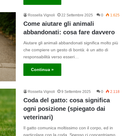
Rossella Vignoli
22 Settembre 2025
0
1.625
Come aiutare gli animali
abbandonati: cosa fare davvero
Aiutare gli animali abbandonati significa molto più
che compiere un gesto di bontà: è un atto di
responsabilità verso esseri…
Continua »
Rossella Vignoli
9 Settembre 2025
0
2.118
Coda del gatto: cosa significa
ogni posizione (spiegato dai
veterinari)
Il gatto comunica moltissimo con il corpo, ed in
particolare con la coda. Spesso ci concentriamo