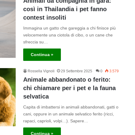
Animali da compagnia in gara:
così in Thailandia i pet fanno
contest insoliti
Immagina un gatto che gareggia a chi finisce più
velocemente una ciotola di cibo, o un cane che
sfreccia su…
Continua »
Rossella Vignoli
29 Settembre 2025
0
3.579
Animale abbandonato o ferito:
chi chiamare per i pet e la fauna
selvatica
Capita di imbattersi in animali abbandonati, gatti o
cani, oppure in un animale selvatico ferito (ricci,
rapaci, caprioli, volpi…). Sapere…
Continua »