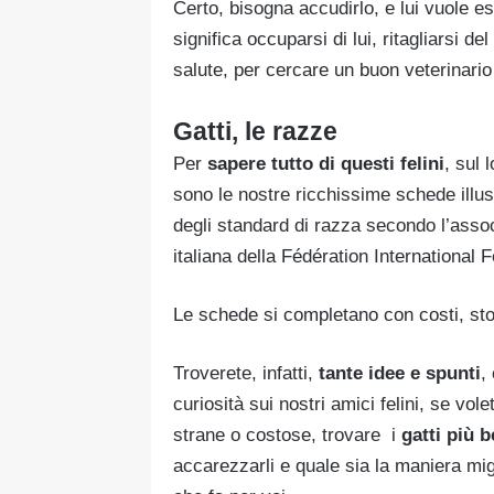
Certo, bisogna accudirlo, e lui vuole 
significa occuparsi di lui, ritagliarsi d
salute, per cercare un buon veterinari
Gatti, le razze
Per
sapere tutto di questi felini
, sul
sono le nostre ricchissime schede illus
degli standard di razza secondo l’assoc
italiana della Fédération International F
Le schede si completano con costi, stor
Troverete, infatti,
tante idee e spunti
,
curiosità sui nostri amici felini, se vol
strane o costose, trovare i
gatti più be
accarezzarli e quale sia la maniera mig