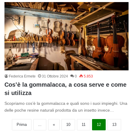
Federica Ermete
31 Ottobre 2024
0
5.853
Cos’è la gommalacca, a cosa serve e come
si utilizza
Scopriamo cos’è la gommalacca e quali sono i suoi impieghi. Una
delle poche resine naturali prodotta da un insetto invece…
Prima
...
«
10
11
12
13