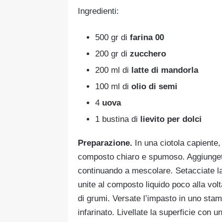
Ingredienti:
500 gr di
farina 00
200 gr di
zucchero
200 ml di
latte di mandorla
100 ml di
olio di semi
4
uova
1 bustina di
lievito per dolci
Preparazione.
In una ciotola capiente,
composto chiaro e spumoso. Aggiungete 
continuando a mescolare. Setacciate la f
unite al composto liquido poco alla vol
di grumi. Versate l’impasto in uno st
infarinato. Livellate la superficie con 