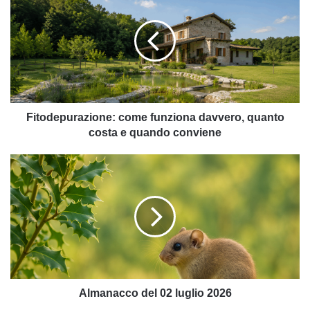
funziona
davvero,
quanto
costa
e
quando
conviene
Fitodepurazione: come funziona davvero, quanto
costa e quando conviene
Almanacco
del
02
luglio
2026
Almanacco del 02 luglio 2026