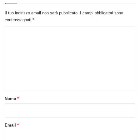
Il tuo indirizzo email non sarà pubblicato.
I campi obbligatori sono
contrassegnati
*
C
o
m
m
e
n
t
o
Nome
*
*
Email
*