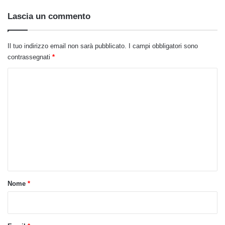
Lascia un commento
Il tuo indirizzo email non sarà pubblicato.
I campi obbligatori sono
contrassegnati
*
C
o
m
m
e
n
t
o
Nome
*
*