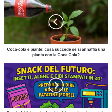
Coca-
cola
e
piante:
cosa
succede
se
si
annaffia
una
Coca-cola e piante: cosa succede se si annaffia una
pianta
pianta con la Coca Cola?
con
la
Snack
Coca
del
Cola?
futuro:
tra
insetti,
alghe
e
cibo
stampato