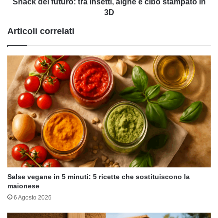
in
Snack del futuro: tra insetti, alghe e cibo stampato in
3D
3D
Articoli correlati
Salse vegane in 5 minuti: 5 ricette che sostituiscono la
maionese
6 Agosto 2026