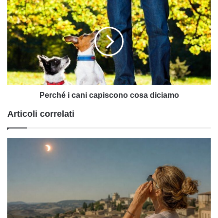
Perché
i
cani
capiscono
cosa
diciamo
Perché i cani capiscono cosa diciamo
Articoli correlati