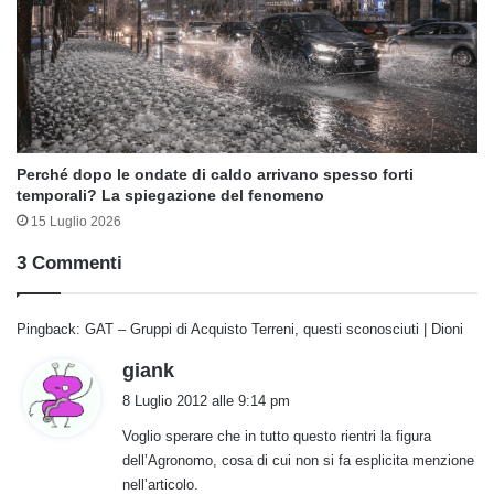
Perché dopo le ondate di caldo arrivano spesso forti
temporali? La spiegazione del fenomeno
15 Luglio 2026
3 Commenti
Pingback: GAT – Gruppi di Acquisto Terreni, questi sconosciuti | Dioni
h
giank
a
8 Luglio 2012 alle 9:14 pm
d
Voglio sperare che in tutto questo rientri la figura
e
dell’Agronomo, cosa di cui non si fa esplicita menzione
t
nell’articolo.
t