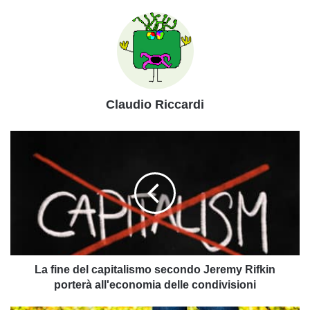
Claudio Riccardi
La
fine
del
capitalismo
secondo
Jeremy
Rifkin
porterà
all'economia
delle
La fine del capitalismo secondo Jeremy Rifkin
condivisioni
porterà all'economia delle condivisioni