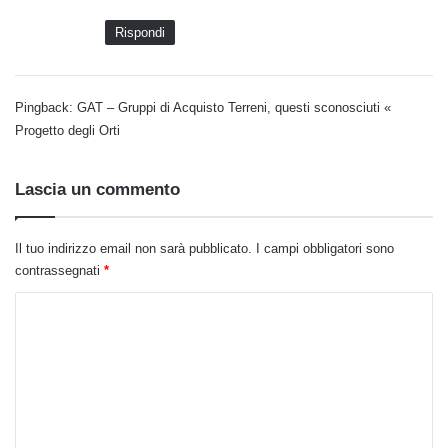
o
Rispondi
:
Pingback:
GAT – Gruppi di Acquisto Terreni, questi sconosciuti «
Progetto degli Orti
Lascia un commento
Il tuo indirizzo email non sarà pubblicato.
I campi obbligatori sono
contrassegnati
*
C
o
m
m
e