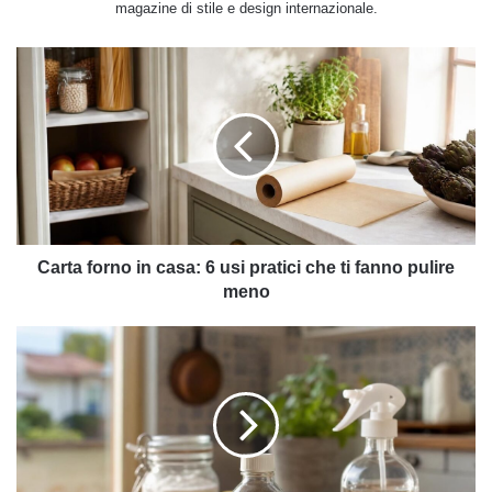
magazine di stile e design internazionale.
Carta
forno
in
casa:
6
usi
pratici
che
ti
fanno
Carta forno in casa: 6 usi pratici che ti fanno pulire
pulire
meno
meno
Glicerina
vegetale
in
casa:
8
usi
pratici