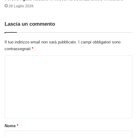
28 Luglio 2026
Lascia un commento
Il tuo indirizzo email non sarà pubblicato.
I campi obbligatori sono
contrassegnati
*
C
o
m
m
e
n
t
o
Nome
*
*