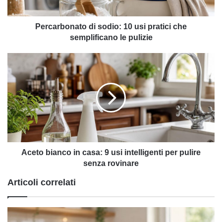
semplificano
le
pulizie
Percarbonato di sodio: 10 usi pratici che
semplificano le pulizie
Aceto
bianco
in
casa:
9
usi
intelligenti
per
pulire
senza
Aceto bianco in casa: 9 usi intelligenti per pulire
rovinare
senza rovinare
Articoli correlati