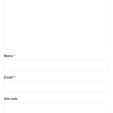
C
o
m
m
e
n
t
o
Nome
*
*
Email
*
Sito web