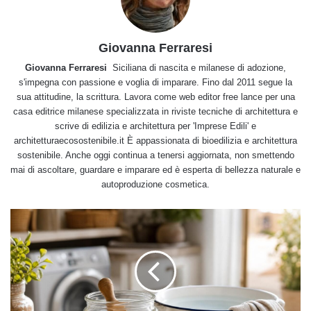
Giovanna Ferraresi
Giovanna Ferraresi
Siciliana di nascita e milanese di adozione,
s'impegna con passione e voglia di imparare. Fino dal 2011 segue la
sua attitudine, la scrittura. Lavora come web editor free lance per una
casa editrice milanese specializzata in riviste tecniche di architettura e
scrive di edilizia e architettura per 'Imprese Edili' e
architetturaecosostenibile.it È appassionata di bioedilizia e architettura
sostenibile. Anche oggi continua a tenersi aggiornata, non smettendo
mai di ascoltare, guardare e imparare ed è esperta di bellezza naturale e
autoproduzione cosmetica.
Percarbonato
di
sodio:
10
usi
pratici
che