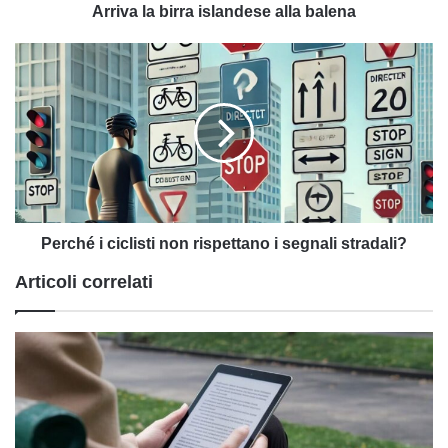
Arriva la birra islandese alla balena
Perché
i
ciclisti
non
rispettano
i
segnali
stradali?
Perché i ciclisti non rispettano i segnali stradali?
Articoli correlati