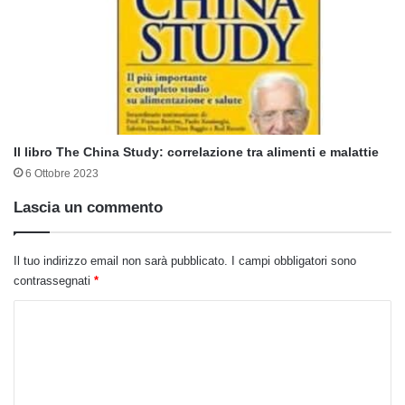
Il libro The China Study: correlazione tra alimenti e malattie
6 Ottobre 2023
Lascia un commento
Il tuo indirizzo email non sarà pubblicato.
I campi obbligatori sono
contrassegnati
*
C
o
m
m