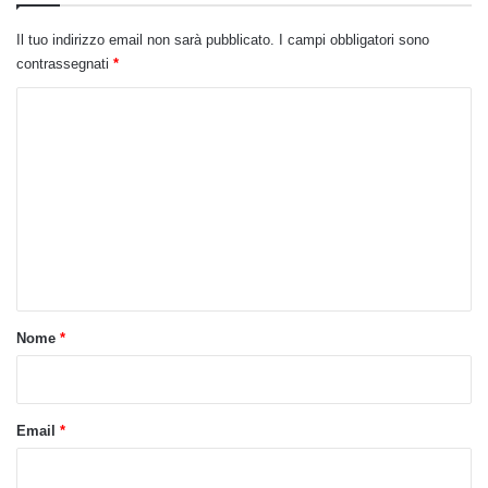
Il tuo indirizzo email non sarà pubblicato.
I campi obbligatori sono
contrassegnati
*
C
o
m
m
e
n
t
o
Nome
*
*
Email
*