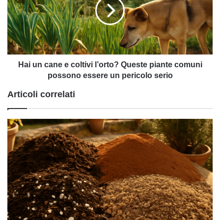
(29
e
maggio
coltivi
2026)
l’orto?
Queste
piante
comuni
possono
Hai un cane e coltivi l’orto? Queste piante comuni
essere
possono essere un pericolo serio
un
Articoli correlati
pericolo
serio