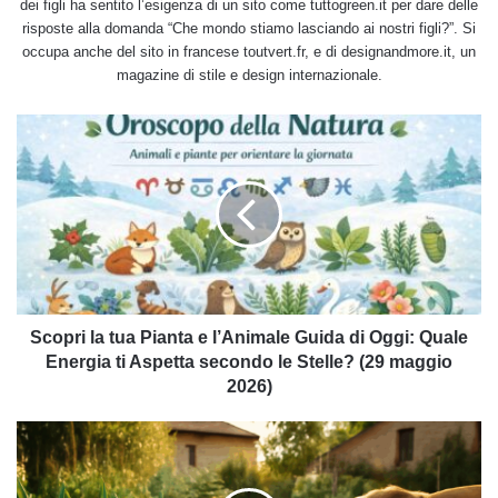
dei figli ha sentito l’esigenza di un sito come tuttogreen.it per dare delle
risposte alla domanda “Che mondo stiamo lasciando ai nostri figli?”. Si
occupa anche del sito in francese toutvert.fr, e di designandmore.it, un
magazine di stile e design internazionale.
Scopri
la
tua
Pianta
e
l’Animale
Guida
di
Oggi:
Quale
Scopri la tua Pianta e l’Animale Guida di Oggi: Quale
Energia
Energia ti Aspetta secondo le Stelle? (29 maggio
ti
2026)
Aspetta
secondo
Hai
le
un
Stelle?
cane