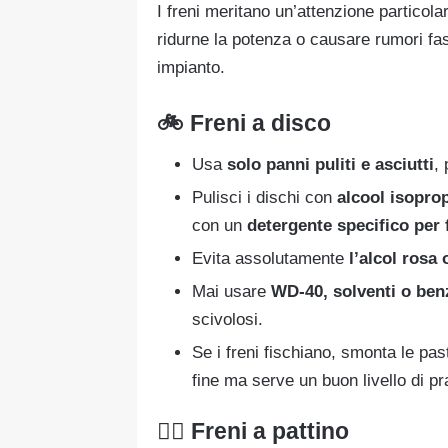
I freni meritano un’attenzione particola
ridurne la potenza o causare rumori fas
impianto.
🚲 Freni a disco
Usa
solo panni puliti e asciutti
, 
Pulisci i dischi con
alcool isoprop
con un
detergente specifico per 
Evita assolutamente
l’alcol rosa
Mai usare
WD-40, solventi o ben
scivolosi.
Se i freni fischiano, smonta le pas
fine ma serve un buon livello di pra
🚴‍♀️ Freni a pattino