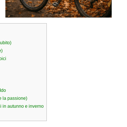
ubito)
e)
bici
eddo
e la passione)
ci in autunno e inverno