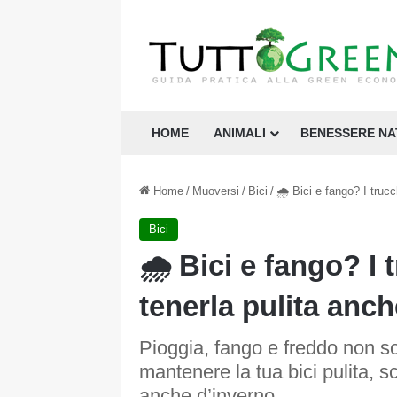
HOME
ANIMALI
BENESSERE N
Home
/
Muoversi
/
Bici
/
🌧️ Bici e fango? I trucc
Bici
🌧️ Bici e fango? I t
tenerla pulita anch
Pioggia, fango e freddo non 
mantenere la tua bici pulita, s
anche d’inverno.