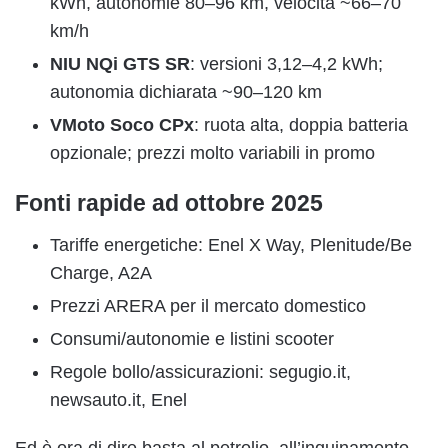
kWh, autonomie 80–96 km, velocità ~66–70
km/h
NIU NQi GTS SR
: versioni 3,12–4,2 kWh;
autonomia dichiarata ~90–120 km
VMoto Soco CPx
: ruota alta, doppia batteria
opzionale; prezzi molto variabili in promo
Fonti rapide ad ottobre 2025
Tariffe energetiche: Enel X Way, Plenitude/Be
Charge, A2A
Prezzi ARERA per il mercato domestico
Consumi/autonomie e listini scooter
Regole bollo/assicurazioni: segugio.it,
newsauto.it, Enel
Ed è ora di dire basta al petrolio, all’inquinamento,