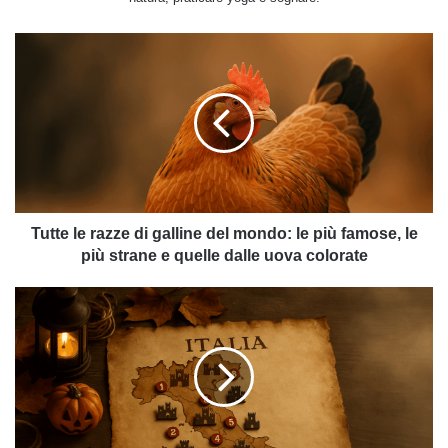
Tutte
le
razze
di
galline
del
mondo:
le
più
famose,
Tutte le razze di galline del mondo: le più famose, le
le
più strane e quelle dalle uova colorate
più
strane
Borghi
e
e
quelle
castelli
dalle
perfetti
uova
per
colorate
Halloween
in
Italia: