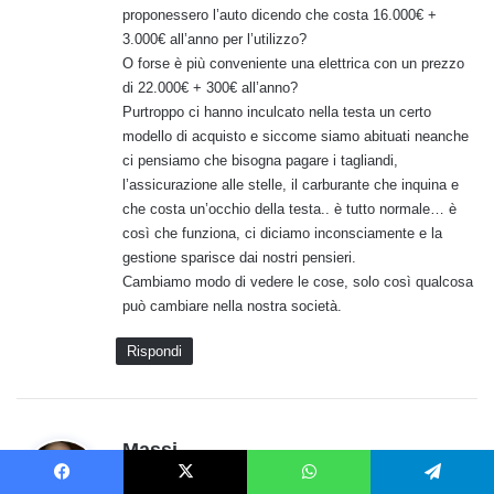
proponessero l’auto dicendo che costa 16.000€ +
3.000€ all’anno per l’utilizzo?
O forse è più conveniente una elettrica con un prezzo
di 22.000€ + 300€ all’anno?
Purtroppo ci hanno inculcato nella testa un certo
modello di acquisto e siccome siamo abituati neanche
ci pensiamo che bisogna pagare i tagliandi,
l’assicurazione alle stelle, il carburante che inquina e
che costa un’occhio della testa.. è tutto normale… è
così che funziona, ci diciamo inconsciamente e la
gestione sparisce dai nostri pensieri.
Cambiamo modo di vedere le cose, solo così qualcosa
può cambiare nella nostra società.
Rispondi
h
Massi
a
16 Dicembre 2012 alle 9:49 pm
Facebook
X
WhatsApp
Telegram