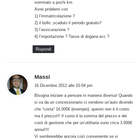
sommato a pochi km.
o
Avrei problemi con
:
1) l’immatricolazione ?
2) il bollo ,scaduto il periodo gratuito?
3) l’assicurazione ?
4) l’importazione ? Tasse di dogana ecc ?
Rispondi
h
Massi
a
16 Dicembre 2012 alle 10:04 pm
d
Bisogna iniziare a pensare in maniera diversa! Quando
e
si va da un concessionario ci vendono un’auto dicendo
t
che “costa” 16.000€ (esempio), questo non è il costo
t
ma il prezzo!!! Il costo è la somma del prezzo e dei
o
costi di gestione che per un’utilitaria sono circa 3.000€
:
annui!!!!
Vi sembrerebbe ancora così conveniente se vi