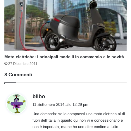
Moto elettriche: i principali modelli in commercio e le novità
27 Dicembre 2011
8 Commenti
h
bilbo
a
11 Settembre 2014 alle 12:29 pm
d
Una domanda: se io comprassi una moto elettrica al di
e
fuori dell’italia in quanto qui non vi è concessionario e
t
non è importata, ma ne ho uno oltre confine a tutto
t