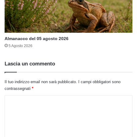
Almanacco del 05 agosto 2026
5 Agosto 2026
Lascia un commento
Il tuo indirizzo email non sarà pubblicato.
I campi obbligatori sono
contrassegnati
*
C
o
m
m
e