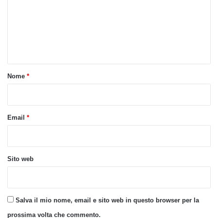
m
m
e
n
t
o
Nome
*
*
Email
*
Sito web
Salva il mio nome, email e sito web in questo browser per la
prossima volta che commento.