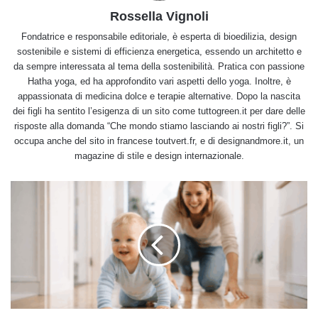
Rossella Vignoli
Fondatrice e responsabile editoriale, è esperta di bioedilizia, design
sostenibile e sistemi di efficienza energetica, essendo un architetto e
da sempre interessata al tema della sostenibilità. Pratica con passione
Hatha yoga, ed ha approfondito vari aspetti dello yoga. Inoltre, è
appassionata di medicina dolce e terapie alternative. Dopo la nascita
dei figli ha sentito l’esigenza di un sito come tuttogreen.it per dare delle
risposte alla domanda “Che mondo stiamo lasciando ai nostri figli?”. Si
occupa anche del sito in francese toutvert.fr, e di designandmore.it, un
magazine di stile e design internazionale.
Detergenti
naturali
fai
da
te
per
bambini:
ricette
sicure