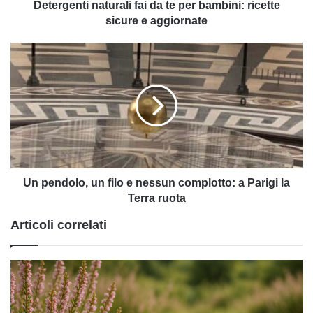
e
Detergenti naturali fai da te per bambini: ricette
aggiornate
sicure e aggiornate
Un
pendolo,
un
filo
e
nessun
complotto:
a
Parigi
la
Un pendolo, un filo e nessun complotto: a Parigi la
Terra
Terra ruota
ruota
Articoli correlati