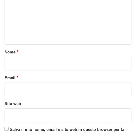
m
m
e
n
t
o
Nome
*
*
Email
*
Sito web
Salva il mio nome, email e sito web in questo browser per la