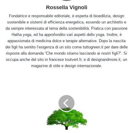
Rossella Vignoli
Fondatrice e responsabile editoriale, è esperta di bioedilizia, design
sostenibile e sistemi di efficienza energetica, essendo un architetto e
da sempre interessata al tema della sostenibilità. Pratica con passione
Hatha yoga, ed ha approfondito vari aspetti dello yoga. Inoltre, è
appassionata di medicina dolce e terapie alternative. Dopo la nascita
dei figli ha sentito l’esigenza di un sito come tuttogreen.it per dare delle
risposte alla domanda “Che mondo stiamo lasciando ai nostri figli?”. Si
occupa anche del sito in francese toutvert.fr, e di designandmore.it, un
magazine di stile e design internazionale.
Crema
di
funghi
champignon:
ricetta
ed
ingredienti