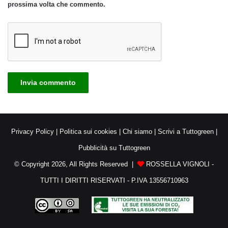
prossima volta che commento.
Privacy Policy
|
Politica sui cookies
|
Chi siamo
|
Scrivi a Tuttogreen
|
Pubblicità su Tuttogreen
© Copyright 2026, All Rights Reserved |
ROSSELLA VIGNOLI -
TUTTI I DIRITTI RISERVATI - P.IVA 13556710963