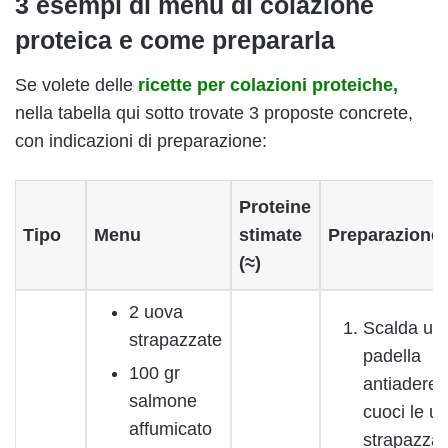
3 esempi di menù di colazione
proteica e come prepararla
Se volete delle
ricette per colazioni proteiche,
nella tabella qui sotto trovate 3 proposte concrete,
con indicazioni di preparazione:
Proteine
Tipo
Menu
stimate
Preparazione
(≈)
2 uova
Scalda un
strapazzate
padella
100 gr
antiaderen
salmone
cuoci le u
affumicato
strapazzat