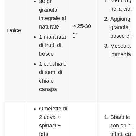
Metti lo yo
30 gr
nella cioto
granola
integrale al
Aggiungi l
≈ 25-30
naturale
granola, i f
Dolce
gr
bosco e i 
1 manciata
di frutti di
Mescola e 
bosco
immediat
1 cucchiaio
di semi di
chia o
canapa
Omelette di
2 uova +
Sbatti le 
spinaci +
con spinac
feta
tritati, cuoc