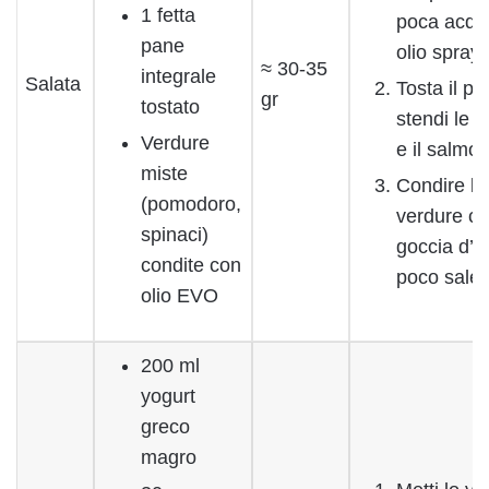
1 fetta
poca acqu
pane
olio spray
≈ 30-35
integrale
Salata
Tosta il pa
gr
tostato
stendi le 
Verdure
e il salmo
miste
Condire le
(pomodoro,
verdure c
spinaci)
goccia d’ol
condite con
poco sale
olio EVO
200 ml
yogurt
greco
magro