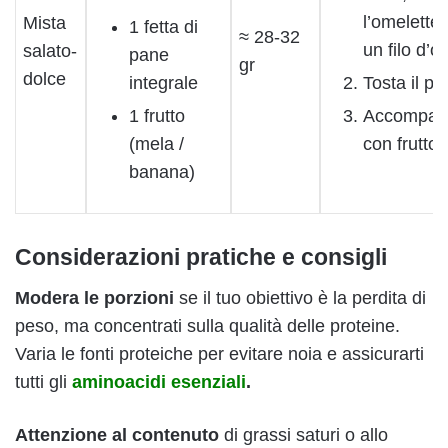
l’omelette
Mista
1 fetta di
≈ 28-32
un filo d’ol
salato-
pane
gr
dolce
integrale
Tosta il p
1 frutto
Accompag
(mela /
con frutto 
banana)
Considerazioni pratiche e consigli
Modera le porzioni
se il tuo obiettivo è la perdita di
peso, ma concentrati sulla qualità delle proteine.
Varia le fonti proteiche per evitare noia e assicurarti
tutti gli
aminoacidi esenziali
.
Attenzione al contenuto
di grassi saturi o allo