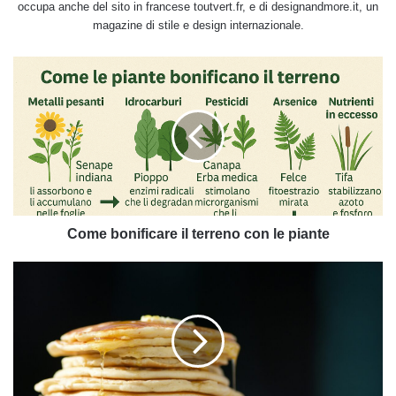
occupa anche del sito in francese toutvert.fr, e di designandmore.it, un
magazine di stile e design internazionale.
Come
bonificare
il
terreno
con
le
piante
Come bonificare il terreno con le piante
5
ricette
per
colazioni
proteiche