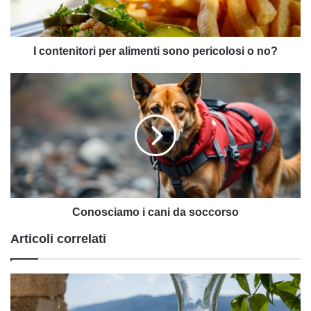
o
no?
I contenitori per alimenti sono pericolosi o no?
Conosciamo
i
cani
da
soccorso
Conosciamo i cani da soccorso
Articoli correlati