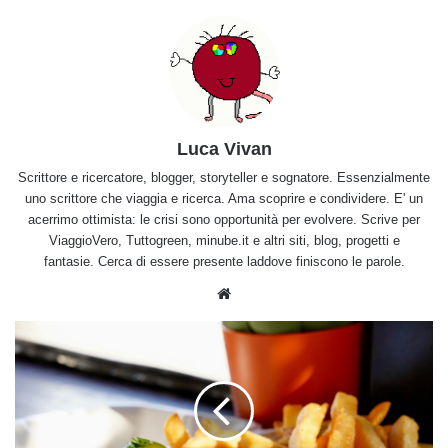
Luca Vivan
Scrittore e ricercatore, blogger, storyteller e sognatore. Essenzialmente
uno scrittore che viaggia e ricerca. Ama scoprire e condividere. E' un
acerrimo ottimista: le crisi sono opportunità per evolvere. Scrive per
ViaggioVero, Tuttogreen, minube.it e altri siti, blog, progetti e
fantasie. Cerca di essere presente laddove finiscono le parole.
Website
I
contenitori
per
alimenti
sono
pericolosi