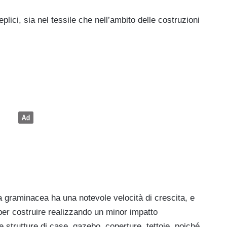
plici, sia nel tessile che nell’ambito delle costruzioni
 graminacea ha una notevole velocità di crescita, e
 per costruire realizzando un minor impatto
 strutture di case, gazebo, coperture, tettoie, poiché