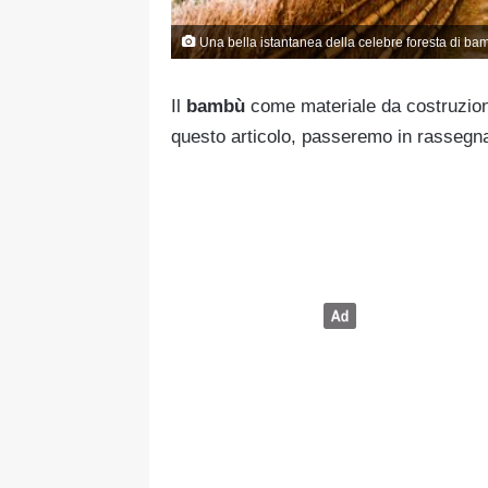
Una bella istantanea della celebre foresta di ba
Il
bambù
come materiale da costruzione 
questo articolo, passeremo in rassegna 