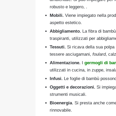
robusto e leggero, .
Mobili.
Viene impiegato nella prod
aspetto estetico.
Abbigliamento.
La fibra di bambù
traspiranti, utilizzati per abbiglia
Tessuti.
Si ricava della sua polpa 
tessere asciugamani,
foulard
, cal
Alimentazione.
I
germogli di b
utilizzati in cucina, in zuppe, insal
Infusi.
Le foglie di bambù possono 
Oggetti e decorazioni.
Si impiega
strumenti musicali.
Bioenergia
. Si presta anche com
rinnovabile.