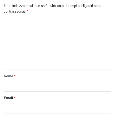
Il tuo indirizzo email non sarà pubblicato.
I campi obbligatori sono
contrassegnati
*
C
o
m
m
e
n
t
o
Nome
*
*
Email
*