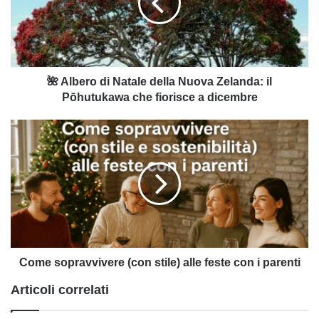
della
Nuova
Zelanda:
il
Pōhutukawa
che
🌺 Albero di Natale della Nuova Zelanda: il
fiorisce
Pōhutukawa che fiorisce a dicembre
a
dicembre
Come
sopravvivere
(con
stile)
alle
feste
con
i
parenti
Come sopravvivere (con stile) alle feste con i parenti
Articoli correlati