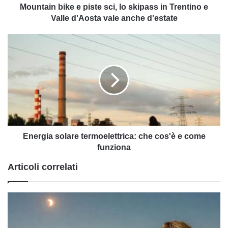
e
Mountain bike e piste sci, lo skipass in Trentino e
Valle
Valle d'Aosta vale anche d'estate
d'Aosta
vale
Energia
anche
solare
d'estate
termoelettrica:
che
cos'è
e
come
funziona
Energia solare termoelettrica: che cos'è e come
funziona
Articoli correlati