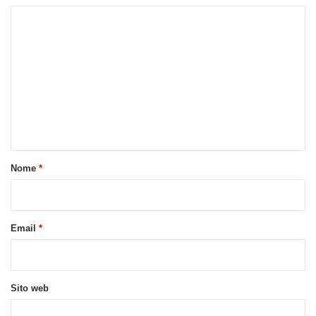
C
o
m
m
e
n
t
o
Nome
*
*
Email
*
Sito web