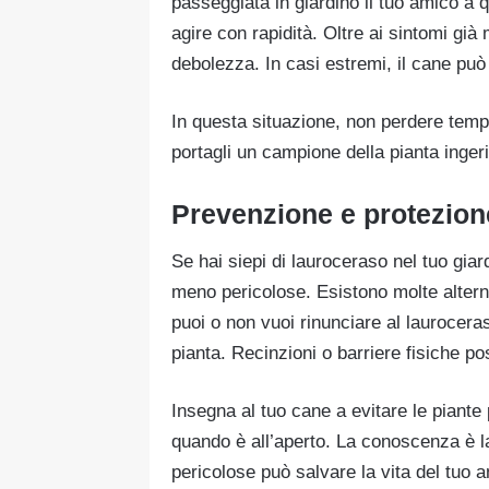
passeggiata in giardino il tuo amico a 
agire con rapidità. Oltre ai sintomi già
debolezza. In casi estremi, il cane pu
In questa situazione, non perdere tempo:
portagli un campione della pianta inger
Prevenzione e protezion
Se hai siepi di lauroceraso nel tuo giard
meno pericolose. Esistono molte alternat
puoi o non vuoi rinunciare al laurocera
pianta. Recinzioni o barriere fisiche po
Insegna al tuo cane a evitare le piant
quando è all’aperto. La conoscenza è la
pericolose può salvare la vita del tuo 