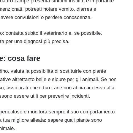
quattro zampe presenta sintomi insoliti, è importante
 menzionati, potresti notare vomito, diarrea e
ò avere convulsioni o perdere conoscenza.
 contatta subito il veterinario e, se possibile,
ita per una diagnosi più precisa.
e: cosa fare
ino, valuta la possibilità di sostituirle con piante
ive altrettanto belle e sicure per gli animali. Se non
so, assicurati che il tuo cane non abbia accesso alla
ssono essere utili per prevenire incidenti.
e pericolose e monitora sempre il suo comportamento
 tua migliore alleata: sapere quali piante sono
animale.