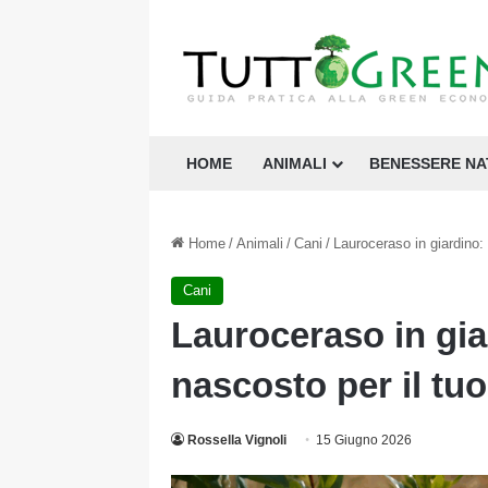
HOME
ANIMALI
BENESSERE N
Home
/
Animali
/
Cani
/
Lauroceraso in giardino: 
Cani
Lauroceraso in giar
nascosto per il tu
Rossella Vignoli
15 Giugno 2026