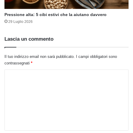
Pressione alta: 5 cibi estivi che la aiutano davvero
29 Luglio 2026
Lascia un commento
Il tuo indirizzo email non sarà pubblicato.
I campi obbligatori sono
contrassegnati
*
C
o
m
m
e
n
t