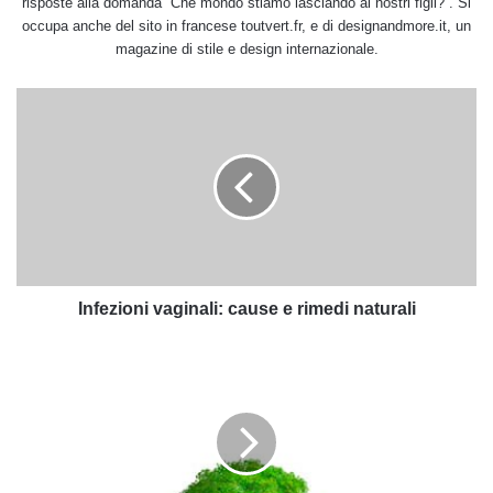
risposte alla domanda “Che mondo stiamo lasciando ai nostri figli?”. Si
occupa anche del sito in francese toutvert.fr, e di designandmore.it, un
magazine di stile e design internazionale.
Infezioni
vaginali:
cause
e
rimedi
naturali
Infezioni vaginali: cause e rimedi naturali
Ricetta
del
lemon
curd
classico
e
senza