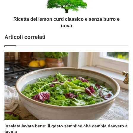
burro
e
uova
Ricetta del lemon curd classico e senza burro e
uova
Articoli correlati
Insalata lavata bene: il gesto semplice che cambia davvero a
tavola